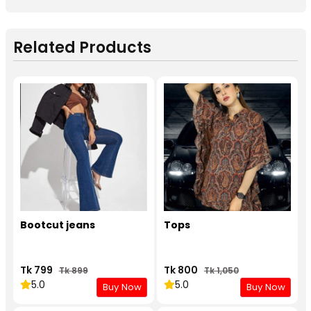
Related Products
Bootcut jeans
Tops
Tk 799
Tk 800
Tk 899
Tk 1,050
5.0
5.0
Buy Now
Buy Now