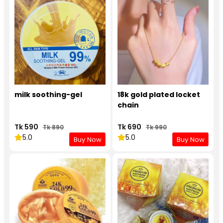
milk soothing-gel
18k gold plated locket
chain
Tk 590
Tk 690
Tk 890
Tk 990
5.0
5.0
Buy Now
Buy Now