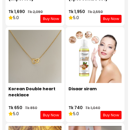
Tk 1,690
Tk 1,950
Tk 2,090
Tk 2,550
5.0
5.0
Buy Now
Buy Now
Korean Double heart
Disaar siram
necklace
Tk 650
Tk 740
Tk 850
Tk 1,040
5.0
5.0
Buy Now
Buy Now