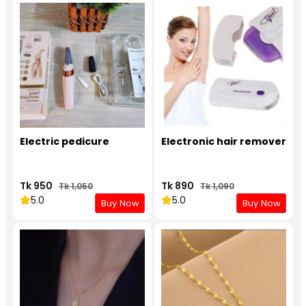
Electric pedicure
Electronic hair remover
Tk 950
Tk 890
Tk 1,050
Tk 1,090
5.0
5.0
Buy Now
Buy Now