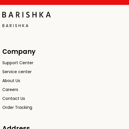
B A R I S H K A
Company
Support Center
Service center
About Us
Careers
Contact Us
Order Tracking
Address