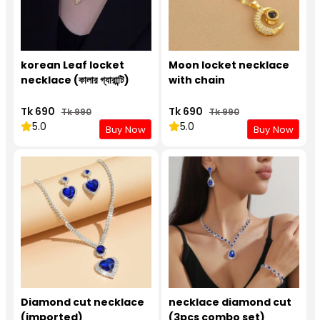
korean Leaf locket
Moon locket necklace
necklace (কালার গ্যারান্টি)
with chain
Tk 690
Tk 690
Tk 990
Tk 990
5.0
5.0
Buy Now
Buy Now
Diamond cut necklace
necklace diamond cut
(imported)
(3pcs combo set)