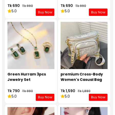
Tk 690
Tk 690
Tk 990
Tk 990
5.0
5.0
Buy Now
Buy Now
Green Hurram 3pcs
premium Cross-Body
Jewelry Set
Women's Casual Bag
Tk 790
Tk 1,590
Tk 990
Tk 1,890
5.0
5.0
Buy Now
Buy Now