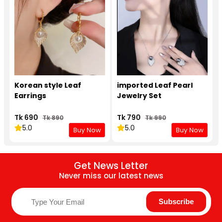
Korean style Leaf
imported Leaf Pearl
Earrings
Jewelry Set
Tk 690
Tk 790
Tk 890
Tk 990
5.0
5.0
Buy Now
Buy Now
Get News Letter
Never miss our latest news