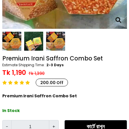
Premium Irani Saffron Combo Set
Estimate Shipping Time :
2-3 Days
Tk 1,190
Tk 1,390
200.00 Off
Premium Irani Saffron Combo Set
In Stock
কার্টে রাখুন
-
+