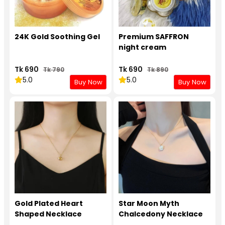
24K Gold Soothing Gel
Premium SAFFRON
night cream
Tk 690
Tk 690
Tk 790
Tk 890
5.0
5.0
Buy Now
Buy Now
Gold Plated Heart
Star Moon Myth
Shaped Necklace
Chalcedony Necklace