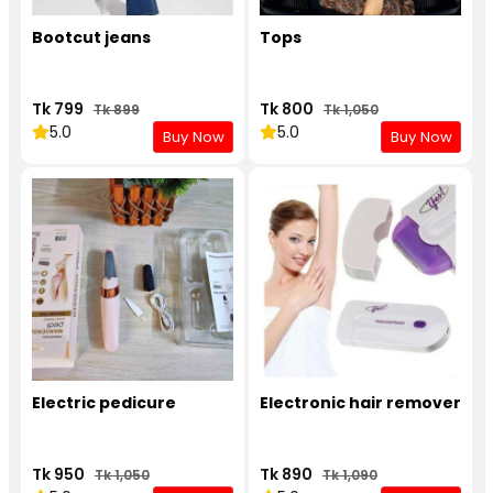
Bootcut jeans
Tops
Tk 799
Tk 800
Tk 899
Tk 1,050
5.0
5.0
Buy Now
Buy Now
Electric pedicure
Electronic hair remover
Tk 950
Tk 890
Tk 1,050
Tk 1,090