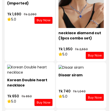
(imported)
Tk 1,690
Tk 2,090
5.0
Buy Now
necklace diamond cut
(3pcs combo set)
Tk 1,950
Tk 2,550
5.0
Buy Now
Disaar siram
Korean Double heart
necklace
Tk 740
Tk 1,040
Tk 650
5.0
Tk 850
Buy Now
5.0
Buy Now