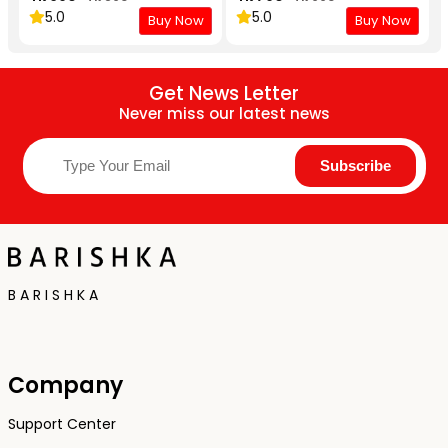
5.0
5.0
Buy Now
Buy Now
Get News Letter
Never miss our latest news
B A R I S H K A
Company
Support Center