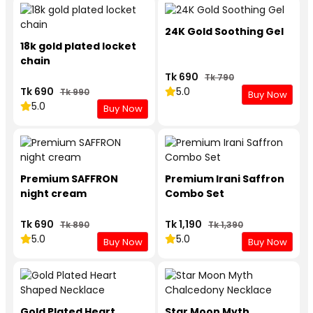
24K Gold Soothing Gel
18k gold plated locket
chain
Tk 690
Tk 790
Tk 690
5.0
Tk 990
Buy Now
5.0
Buy Now
Premium SAFFRON
Premium Irani Saffron
night cream
Combo Set
Tk 690
Tk 1,190
Tk 890
Tk 1,390
5.0
5.0
Buy Now
Buy Now
Gold Plated Heart
Star Moon Myth