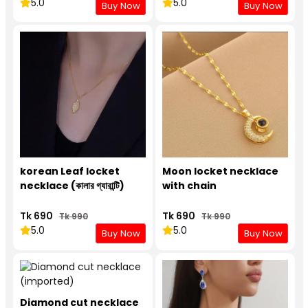
5.0
5.0
Buy Now
Buy Now
korean Leaf locket
Moon locket necklace
necklace (কালার গ্যারান্টি)
with chain
Tk 690
Tk 690
Tk 990
Tk 990
5.0
5.0
Buy Now
Buy Now
Diamond cut necklace