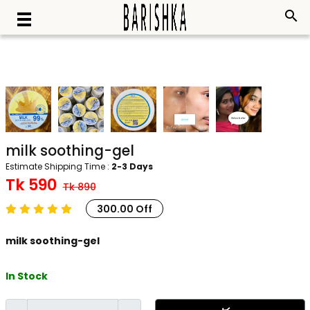
search
milk soothing-gel
Estimate Shipping Time :
2-3 Days
Tk 590
Tk 890
300.00 Off
milk soothing-gel
In Stock