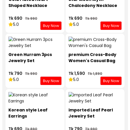
Shaped Necklace
Chalcedony Necklace
Tk 690
Tk 690
Tk 990
Tk 990
5.0
5.0
Buy Now
Buy Now
Green Hurram 3pcs
premium Cross-Body
Jewelry Set
Women's Casual Bag
Tk 790
Tk 1,590
Tk 990
Tk 1,890
5.0
5.0
Buy Now
Buy Now
Korean style Leaf
imported Leaf Pearl
Earrings
Jewelry Set
Tk 690
Tk 790
Tk 890
Tk 990