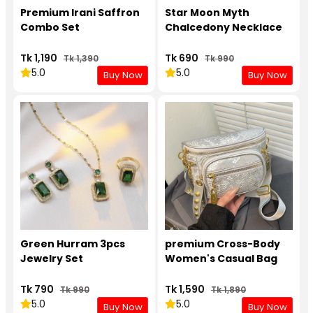
Premium Irani Saffron
Star Moon Myth
Combo Set
Chalcedony Necklace
Tk 1,190
Tk 690
Tk 1,390
Tk 990
5.0
5.0
Buy Now
Buy Now
Green Hurram 3pcs
premium Cross-Body
Jewelry Set
Women's Casual Bag
Tk 790
Tk 1,590
Tk 990
Tk 1,890
5.0
5.0
Buy Now
Buy Now