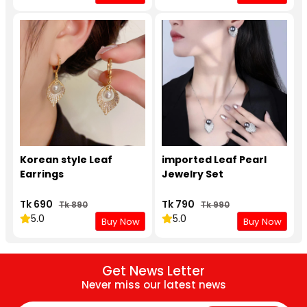
Korean style Leaf
imported Leaf Pearl
Earrings
Jewelry Set
Tk 690
Tk 790
Tk 890
Tk 990
5.0
5.0
Buy Now
Buy Now
Get News Letter
Never miss our latest news