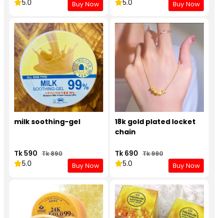
5.0
5.0
Buy Now
Buy Now
milk soothing-gel
18k gold plated locket
chain
Tk 590
Tk 690
Tk 890
Tk 990
5.0
5.0
Buy Now
Buy Now