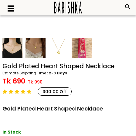
search
Gold Plated Heart Shaped Necklace
Estimate Shipping Time :
2-3 Days
Tk 690
Tk 990
300.00 Off
Gold Plated Heart Shaped Necklace
In Stock