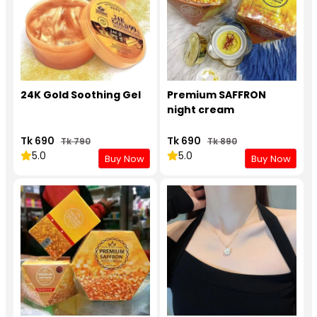
24K Gold Soothing Gel
Premium SAFFRON
night cream
Tk 690
Tk 690
Tk 790
Tk 890
5.0
5.0
Buy Now
Buy Now