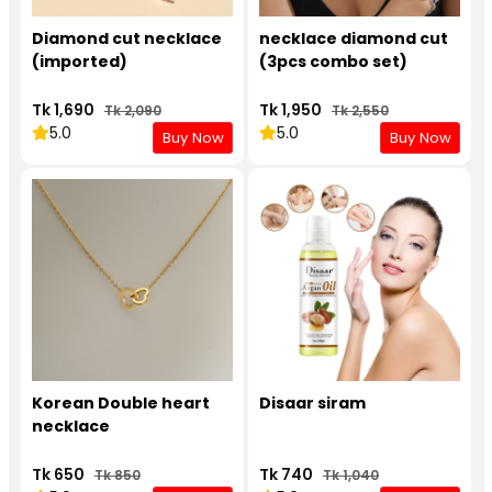
Diamond cut necklace
necklace diamond cut
(imported)
(3pcs combo set)
Tk 1,690
Tk 1,950
Tk 2,090
Tk 2,550
5.0
5.0
Buy Now
Buy Now
Korean Double heart
Disaar siram
necklace
Tk 650
Tk 740
Tk 850
Tk 1,040