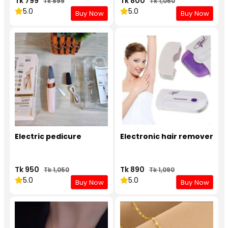
Tk 799
Tk 800
Tk 899
Tk 1,050
5.0
5.0
Buy Now
Buy Now
Electric pedicure
Electronic hair remover
Tk 950
Tk 890
Tk 1,050
Tk 1,090
5.0
5.0
Buy Now
Buy Now