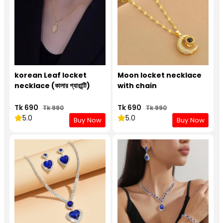
korean Leaf locket
Moon locket necklace
necklace (কালার গ্যারান্টি)
with chain
Tk 690
Tk 690
Tk 990
Tk 990
5.0
5.0
Buy Now
Buy Now