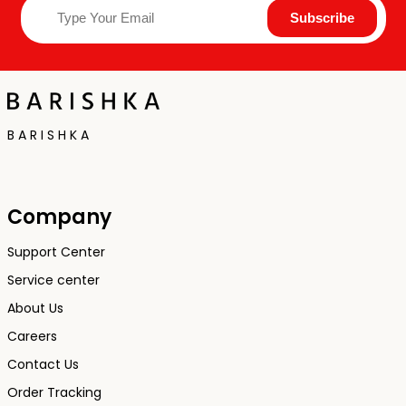
B A R I S H K A
Company
Support Center
Service center
About Us
Careers
Contact Us
Order Tracking