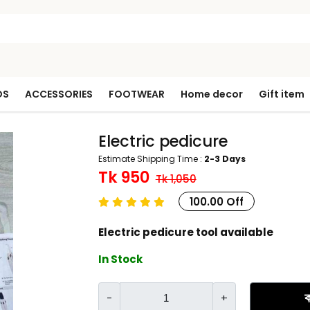
DS
ACCESSORIES
FOOTWEAR
Home decor
Gift item
Electric pedicure
Estimate Shipping Time :
2-3 Days
Tk 950
Tk 1,050
100.00 Off
Electric pedicure tool available
In Stock
ক
-
+