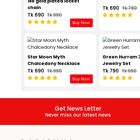
18k gold plated locket
chain
Tk 690
Tk 790
Tk 690
Tk 990
Buy Now
Star Moon Myth
Green Hurram 
Chalcedony Necklace
Jewelry Set
Tk 690
Tk 790
Tk 990
Tk 990
Buy Now
Get News Letter
Never miss our latest news