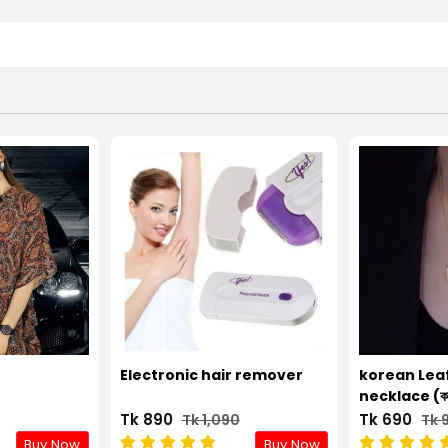
Electronic hair remover
korean Lea
necklace (কালার
Tk 890
Tk 690
0
Tk 1,090
Tk 
Buy Now
Buy Now