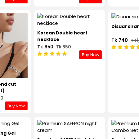
Disaar sir
Korean Double heart
necklace
Tk 740
Tk 
Tk 650
Tk 850
Buy Now
ond cut
t)
50
Buy Now
ing Gel