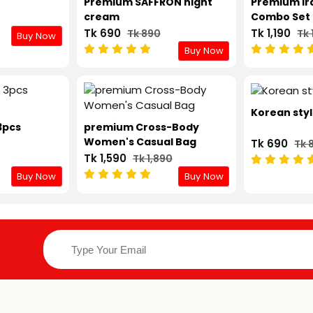
Premium SAFFRON night
Premium Ir
cream
Combo Set
Tk 690
Tk 1,190
Tk 890
Tk 
Buy Now
Buy Now
Korean styl
3pcs
premium Cross-Body
Women's Casual Bag
Tk 690
Tk 
Tk 1,590
Tk 1,890
Buy Now
Buy Now