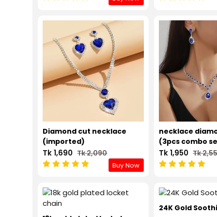
Diamond cut necklace
necklace diam
(imported)
(3pcs combo se
Tk 1,690
Tk 1,950
Tk 2,090
Tk 2,5
Buy Now
24K Gold Sooth