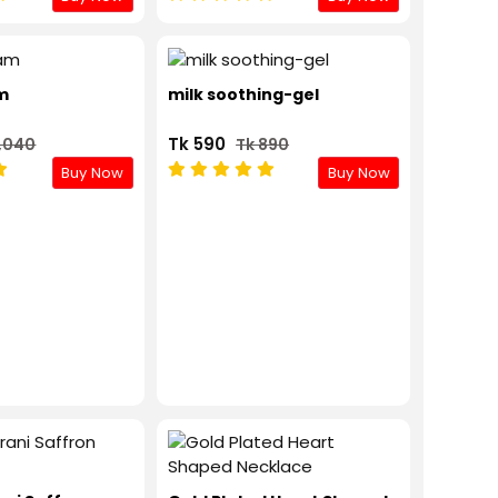
am
milk soothing-gel
Tk 590
1,040
Tk 890
Buy Now
Buy Now