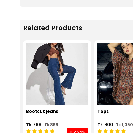
Related Products
Bootcut jeans
Tops
Tk 799
Tk 800
Tk 899
Tk 1,05
Buy Now