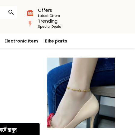
Offers
search
card_giftcard
Latest Offers
Trending
flash_on
Special Deals
Electronic item
Bike parts
ার্টে রাখুন