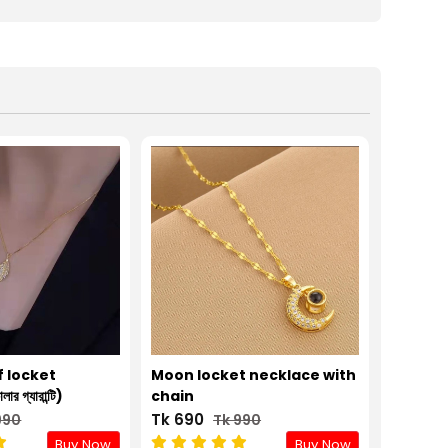
f locket
Moon locket necklace with
 গ্যারান্টি)
chain
Tk 690
990
Tk 990
Buy Now
Buy Now