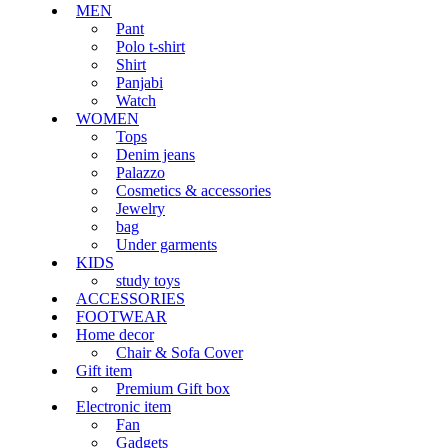
MEN
Pant
Polo t-shirt
Shirt
Panjabi
Watch
WOMEN
Tops
Denim jeans
Palazzo
Cosmetics & accessories
Jewelry
bag
Under garments
KIDS
study toys
ACCESSORIES
FOOTWEAR
Home decor
Chair & Sofa Cover
Gift item
Premium Gift box
Electronic item
Fan
Gadgets