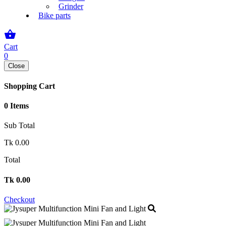
Grinder
Bike parts
shopping_basket
Cart
0
Close
Shopping Cart
0 Items
Sub Total
Tk
0.00
Total
Tk
0.00
Checkout