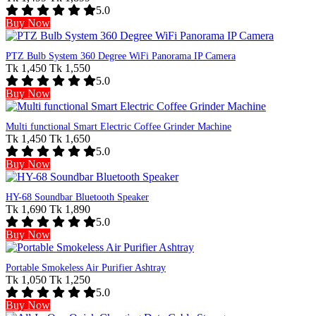
5.0
Buy Now
PTZ Bulb System 360 Degree WiFi Panorama IP Camera
Tk 1,450
Tk 1,550
5.0
Buy Now
Multi functional Smart Electric Coffee Grinder Machine
Tk 1,450
Tk 1,650
5.0
Buy Now
HY-68 Soundbar Bluetooth Speaker
Tk 1,690
Tk 1,890
5.0
Buy Now
Portable Smokeless Air Purifier Ashtray
Tk 1,050
Tk 1,250
5.0
Buy Now