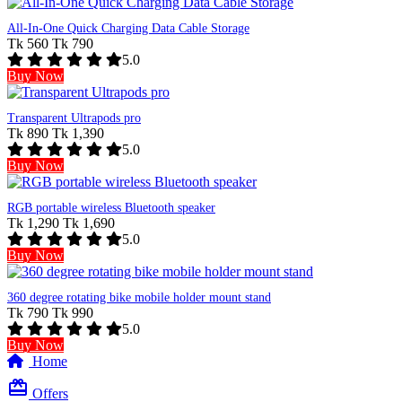
All-In-One Quick Charging Data Cable Storage
Tk 560
Tk 790
5.0
Buy Now
Transparent Ultrapods pro
Tk 890
Tk 1,390
5.0
Buy Now
RGB portable wireless Bluetooth speaker
Tk 1,290
Tk 1,690
5.0
Buy Now
360 degree rotating bike mobile holder mount stand
Tk 790
Tk 990
5.0
Buy Now
Home
card_giftcard
Offers