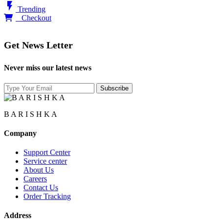
flash_on
Trending
0
Checkout
Get News Letter
Never miss our latest news
B A R I S H K A
Company
Support Center
Service center
About Us
Careers
Contact Us
Order Tracking
Address