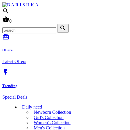
search
shopping_basket
0
search
card_giftcard
Offers
Latest Offers
flash_on
Trending
Special Deals
Daily need
Newborn Collection
Girl's Collection
Women's Collection
Men's Collection